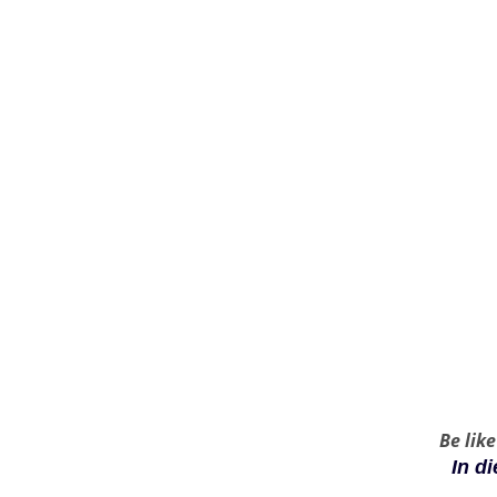
Aerial Yoga Kurse
Aeri
In den Kursen können Anfänger
Work
bis Fortgeschrittene
jeden
gleichermäßen praktizieren.
alle 
Start des nächsten
Aerial Yoga Kurses
:
:
:
Tag(e)
Stunde
Minute
Sekun
(n)
(n)
de(n)
Be lik
In d