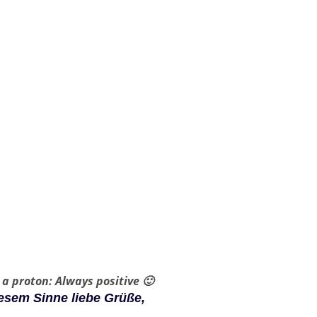
al Yoga Workshops
Übernächster Aerial Yoga
Workshop
shops finden regelmäßig
der übernächste Workshop
 Monat statt und sind für
findet im Juni statt.
Levels geeignet.
Start des übernächst
Start des nächsten
Workshops
Workshops
:
:
:
:
:
:
Tag(e)
Stunde
Minute
Sekun
Tag(e)
Stunde
Minute
Sekun
(n)
(n)
de(n)
(n)
(n)
de(n)
e a proton: Always positive 🙂
iesem Sinne liebe Grüße,