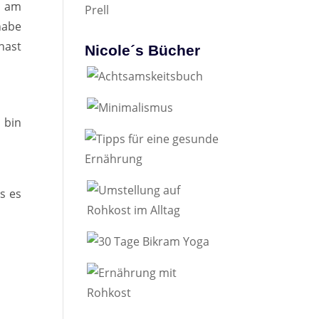
m am
habe
hast
Nicole´s Bücher
h bin
s es