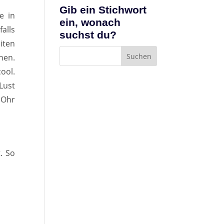
Gib ein Stichwort
e in
ein, wonach
alls
suchst du?
iten
hen.
ool.
Lust
 Ohr
. So