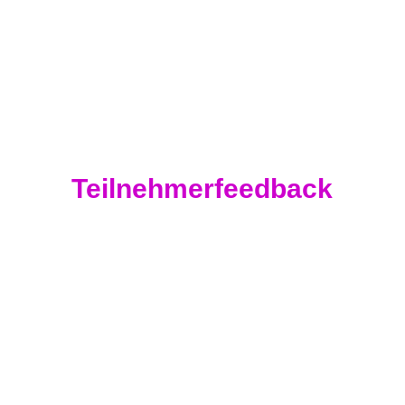
Teilnehmerfeedback
„Nicole ist inspirierend! Sie lebt ihre Wahrheit
und vermittelt diese mit ganzem Herzen. Der
Fokus in der Ausbildung lag auch darauf, wie
man als Lehrer für sich sorgt und arbeitet,
ohne sich auszulaugen. Das hat mir sehr