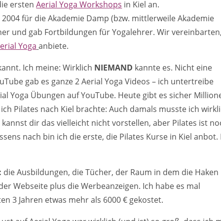
die ersten
Aerial Yoga Workshops
in Kiel an.
 ca. 2004 für die Akademie Damp (bzw. mittlerweile Akademie
iner und gab Fortbildungen für Yogalehrer. Wir vereinbarten
erial Yoga
anbiete.
kannt. Ich meine: Wirklich
NIEMAND
kannte es. Nicht eine
ouTube gab es ganze 2 Aerial Yoga Videos – ich untertreibe
erial Yoga Übungen auf YouTube. Heute gibt es sicher Million
s ich Pilates nach Kiel brachte: Auch damals musste ich wirkl
kannst dir das vielleicht nicht vorstellen, aber Pilates ist n
ens nach bin ich die erste, die Pilates Kurse in Kiel anbot.
:
die Ausbildungen, die Tücher, der Raum in dem die Haken
n der Webseite plus die Werbeanzeigen. Ich habe es mal
ten 3 Jahren etwas mehr als 6000 € gekostet.