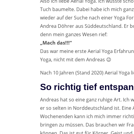
Also ich liebe Aerial Yoga. Ich wusste sch
Tuch baumelte. Dabei habe ich mich ganz v
wieder auf der Suche nach einer Yoga For
Andrea Döhrer aus Süddeutschland. Er bo
denn mein ganzes Wesen rief:
„Mach das!!!“
Das war meine erste Aerial Yoga Erfahrung 
Yoga, nicht mit dem Andreas 😉
Nach 10 Jahren (Stand 2020) Aerial Yoga l
So richtig tief entspa
Andreas hat so eine ganz ruhige Art. Ich 
er so selten in Norddeutschland ist. Eine 
Wochenenden kann ich mich immer richtig 
bringen zu müssen. Das brauchen wir Fraue
können. Das ist gut für Körper, Geist und 