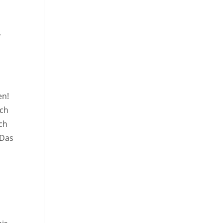
,
en!
ich
och
 Das