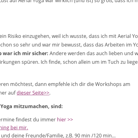
ust auf Aerial Yoga war wirklich (und ist) so groß, dass ich 
ein Risiko einzugehen, weil ich wusste, dass ich mit Aerial Y
 schon so sehr und war mir bewusst, dass das Arbeiten im Y
 war ich mir sicher:
Andere werden das auch lieben und 
rkungen spüren. Ich finde, schon allein um im Tuch zu liege
eren möchtest, dann empfehle ich dir die Workshops am
mer auf
dieser Seite>>
.
l Yoga mitzumachen, sind:
Termine findest du immer
hier >>
ning bei mir.
h und deine Freunde/Familie, z.B. 90 min /120 min…