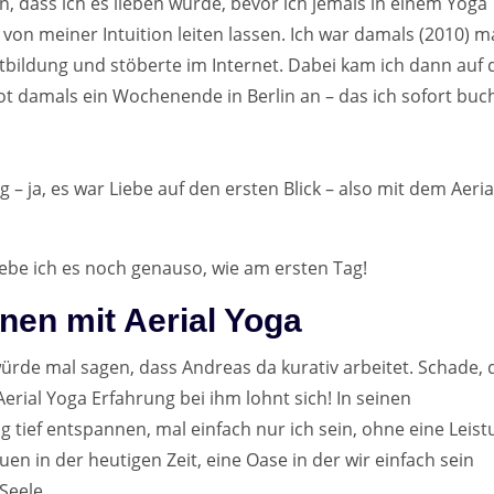
on, dass ich es lieben würde, bevor ich jemals in einem Yoga
on meiner Intuition leiten lassen. Ich war damals (2010) m
tbildung und stöberte im Internet. Dabei kam ich dann auf
t damals ein Wochenende in Berlin an – das ich sofort buch
– ja, es war Liebe auf den ersten Blick – also mit dem Aeria
iebe ich es noch genauso, wie am ersten Tag!
nnen mit Aerial Yoga
würde mal sagen, dass Andreas da kurativ arbeitet. Schade, 
Aerial Yoga Erfahrung bei ihm lohnt sich! In seinen
tief entspannen, mal einfach nur ich sein, ohne eine Leis
n in der heutigen Zeit, eine Oase in der wir einfach sein
Seele.