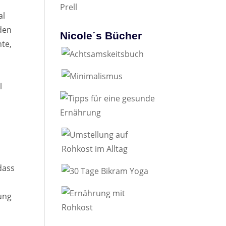
al
 den
Nicole´s Bücher
te,
l
dass
tung