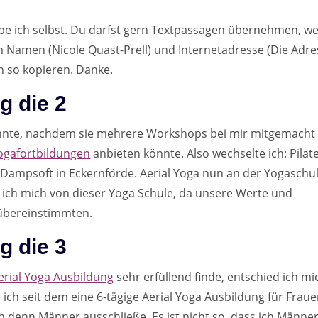
eibe ich selbst. Du darfst gern Textpassagen übernehmen, w
m Namen (Nicole Quast-Prell) und Internetadresse (Die Adre
ch so kopieren. Danke.
g die 2
kannte, nachdem sie mehrere Workshops bei mir mitgemacht
Yogafortbildungen
anbieten könnte. Also wechselte ich: Pilat
Dampsoft in Eckernförde. Aerial Yoga nun an der Yogaschu
 ich mich von dieser Yoga Schule, da unsere Werte und
 übereinstimmten.
ng
die 3
erial Yoga Ausbildung
sehr erfüllend finde, entschied ich mi
e ich seit dem eine 6-tägige Aerial Yoga Ausbildung für Frau
h denn Männer ausschließe. Es ist nicht so, dass ich Männe