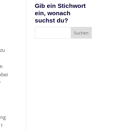
Gib ein Stichwort
ein, wonach
suchst du?
azu
am
obei
r
ung
11