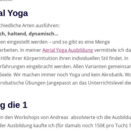
al Yoga
chiedliche Arten ausführen:
isch, haltend, dynamisch…
en eingestellt werden – und so gibt es eine Menge
arbeiten. In meiner
Aerial Yoga Ausbildung
vermittele ich d
lfe ihrer Körperintuition ihren individuellen Stil findet. In
n Erfahrungen eingebracht werden. Allen Varianten gemeins
d Seele. Wir machen immer noch Yoga und kein Akrobatik. W
krobatische Übungen (angepasst an das Unterrichtslevel de
g die 1
in den Workshops von Andreas absolvierte ich die Ausbild
r Ausbildung kaufte ich (für damals noch 150€ pro Tuch) 