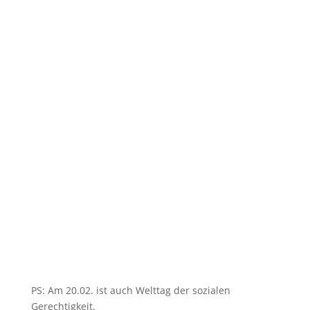
Ich freue mich auf dich in einem Kurs,
Workshop oder einer Ausbildung.
Außerdem freue ich mich auch, wenn du
mir mal zurückschreibst 🙂
Danke für deinen Eintrag. Du
bekommst in den nächsten Minuten
eine Email – bitte bestätige deinen
Eintrag, indem du dort auf "JA, bitte
melden Sie mich gern für diese Liste
an." klickst. So ist alles
datenschutzkonform. Merci 🙂
Abonnieren
PS: Am 20.02. ist auch Welttag der sozialen
Gerechtigkeit.