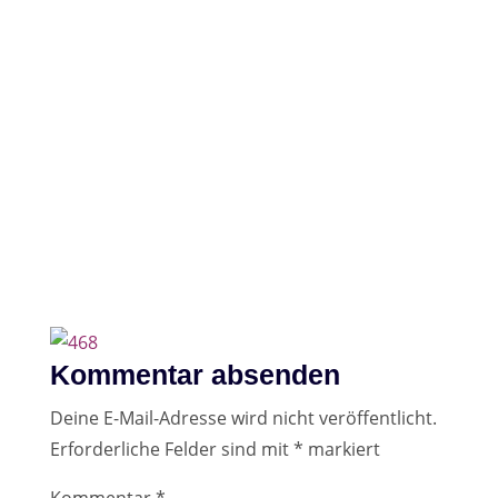
eine Email - bitte bestätige deinen
Eintrag, indem du dort auf "JA, bitte
melden Sie mich gern für diese Liste
an." klickst. So ist alles
datenschutzkonform. Merci 🙂
Abonnieren
Kommentar absenden
Deine E-Mail-Adresse wird nicht veröffentlicht.
Erforderliche Felder sind mit
*
markiert