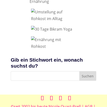
Gib ein Stichwort ein, wonach
suchst du?
©seit 2002 bis heute Nicole Quast-Prell
|
AGB |