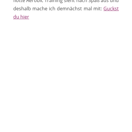
flotte Aerobic Training sieht nach Spaß aus und
deshalb mache ich demnächst mal mit:
Guckst
du hier