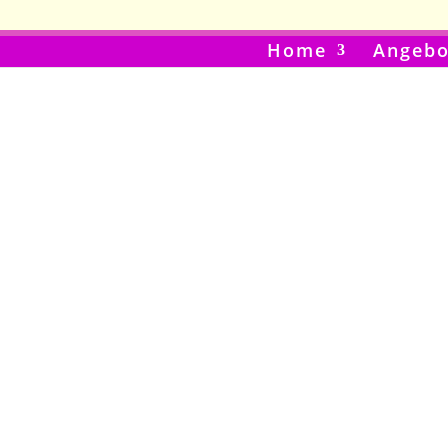
Home
Angebo
News
Aerial Yoga Tipps
Aerial Yoga u.a. Tutorials
verschiedene Tipps rund um Yoga
Infos zu den Body-Mind-Soul-Blogartike
...und auch mal was Lustiges dire