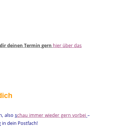
 dir deinen Termin gern
hier über das
dich
n, also
s
chau immer wieder gern vorbei
–
 in dein Postfach!