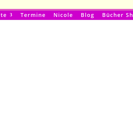
te
Termine
Nicole
Blog
Bücher S
l
kt in dein Postfach.