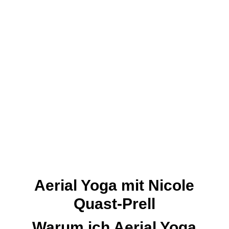
♥ Aerial Yoga Ausbildung
mit Nicole Quast-Prell
♥ Persönlichkeitsentwicklung
♥ Coaching, Beratung, Mentoring
Aerial Yoga mit Nicole
Quast-Prell
Warum ich Aerial Yoga