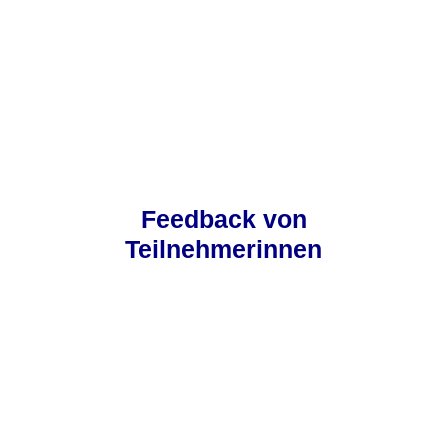
sondern tut deinem Körper auf vielen Ebenen
gut.
Feedback von
Teilnehmerinnen
„
Nicole besitzt die wunderbare Fähigkeit, die
richtigen Fragen zu stellen, so dass sich
Lösungen organisch entwickeln können. Sie hat
eine herrlich motivierende, offene und